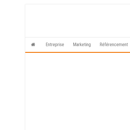
Skip
to
the
content
Entreprise
Marketing
Référencement